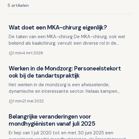
5 artikelen
Wat doet een MKA-chirurg eigenlijk?
Werken in de tandheelkunde
De taken van een MKA-chirurg De MKA-chirurg, ook wel
bekend als kaakchirurg, vervult een diverse rol in de
medische wereld. Naast het trekken van verstandskiez…
1 min
4 mrt 2026
Werken in de Mondzorg: Personeelstekort
Werken in de tandheelkunde
ook bij de tandartspraktijk
Het werken in de mondzorg is een afwisselende,
dynamische en interessante sector. Helaas kampen
steeds meer praktijken met een ernstig
1 min
21 mei 2022
personeelstekort, met nam…
Belangrijke veranderingen voor
Werken in de tandheelkunde
mondhygiënisten vanaf juli 2025
Er liep van 1 juli 2020 tot en met 30 juni 2025 een