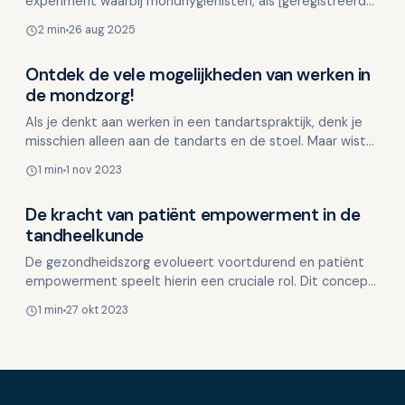
experiment waarbij mondhygiënisten, als [geregistreerd-
mondhygiënist](https://www.123tandarts.nl), [zelfst…
2 min
26 aug 2025
Ontdek de vele mogelijkheden van werken in
Werken in de tandheelkunde
de mondzorg!
Als je denkt aan werken in een tandartspraktijk, denk je
misschien alleen aan de tandarts en de stoel. Maar wist
je dat er achter de schermen een heel team aan …
1 min
1 nov 2023
De kracht van patiënt empowerment in de
Werken in de tandheelkunde
tandheelkunde
De gezondheidszorg evolueert voortdurend en patiënt
empowerment speelt hierin een cruciale rol. Dit concept
houdt in dat patiënten niet langer passief aan de …
1 min
27 okt 2023